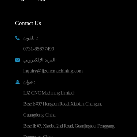
Contact Us
تلفون .:

0731-85677499
البريد الإلكتروني:

inquiry@ljzcncmachining.com
عنوان:

LJZ CNC Machining Limited:
Base I: #97 Hengcun Road, Xiabian, Changan,
Guangdong, China
Base II: #7, Xiaobu 2nd Road, Guanjingtou, Fenggang,
Dongguan, China